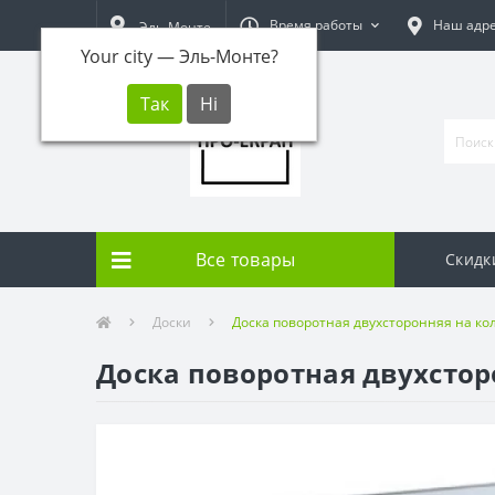
Время работы
Наш адр
Эль-Монте
Your city —
Эль-Монте
?
Все товары
Скидк
Доски
Доска поворотная двухсторонняя на ко
Доска поворотная двухстор