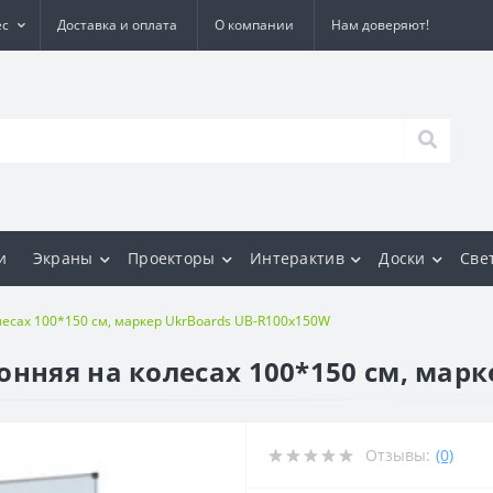
ес
Доставка и оплата
О компании
Нам доверяют!
и
Экраны
Проекторы
Интерактив
Доски
Све
лесах 100*150 см, маркер UkrBoards UB-R100x150W
онняя на колесах 100*150 см, мар
Отзывы:
(0)