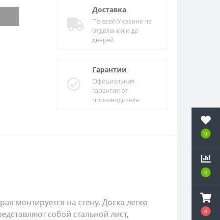
Доставка
По всей Украине на
отделения и до
дверей
Гарантии
Официальная
гарантия от
производителя
0
0
ая монтируется на стену. Доска легко
0
едставляют собой стальной лист,