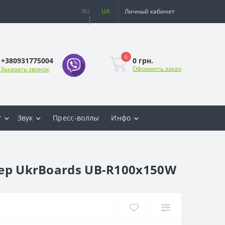
RU
UA
Личный кабинет
0
0 грн.
+380931775004
Оформить заказ
Заказать звонок
т
Звук
Пресс-воллы
Инфо
кер UkrBoards UB-R100x150W