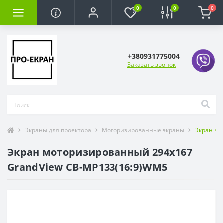
0
0
0
+380931775004
Заказать звонок
Экраны для проектора
Моторизированные экраны
Экран мо
Экран моторизированный 294x167
GrandView CB-MP133(16:9)WM5