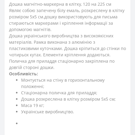
Дошка магнітно-маркерна в клітку, 120 на 225 см
Являє собою запечену білу емаль, розкреслену в клітку
розміром 5х5 см.дошку використовують для письма
стираються маркерами і кріплення інформації за
допомогою магнітів.
Дошка українського виробництва з високоякісних
матеріалів. Рамка виконана з алюмінію з
пластиковими куточками. Дошка кріпиться до стінки по
чотирьох кутах. Елементи кріплення додаються.
Поличка для приладдя стаціонарно закріплена по
довгій стороні дошки.
Особливість:
Монтується на стіну в горизонтальному
положенні;
Стаціонарна поличка для приладдя;
Дошка розкреслена в клітку розміром 5х5 см;
Маса 19 кг;
Українське виробництво.