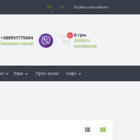
RU
UA
Особистий кабінет
0 грн.
0
+380931775004
Зробити
Замовити дзвінок
замовлення
ло
Звук
Прес-воли
Інфо