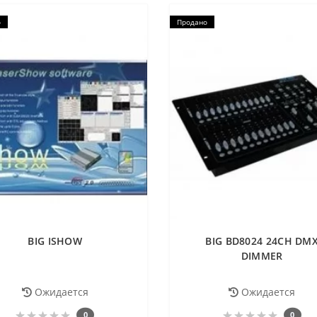
о
Продано
BIG ISHOW
BIG BD8024 24CH DM
DIMMER
Ожидается
Ожидается
0
0