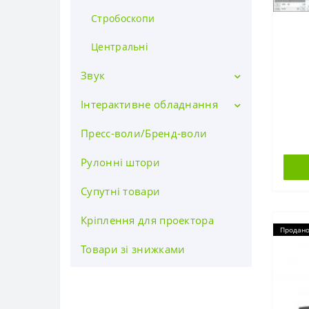
Стробоскопи
Центральні
Звук
Інтерактивне обладнання
DJ-обладнання
Автономні колонки
Пресс-воли/Бренд-воли
Інтерактивні Дошки
Активні системи
Інтерактивні панелі
Рулонні штори
Караоке програми
Документ камери
Супутні товари
Караоке системи
Мікроскопи
Кріплення для проектора
Продан
Мікрофони
Товари зі знижками
Мікшерні пульти
Обробка звуку