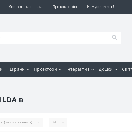
Доставка та оплата
Про компанію
Нам довіряють!
и
Екрани
Проектори
Інтерактив
Дошки
Світ
ILDA в