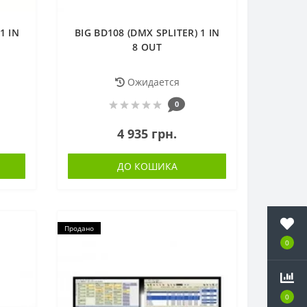
1 IN
BIG BD108 (DMX SPLITER) 1 IN
8 OUT
Ожидается
0
4 935 грн.
ДО КОШИКА
Продано
0
0