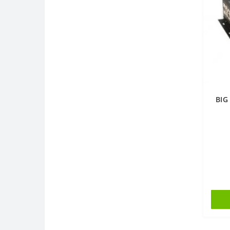
Підсилювачі з мікшером
Підсилювачі потужності
Пасивні системи
Системи сповіщення
BIG
Стійки звукові
Туровий звук
Чохли та сумки