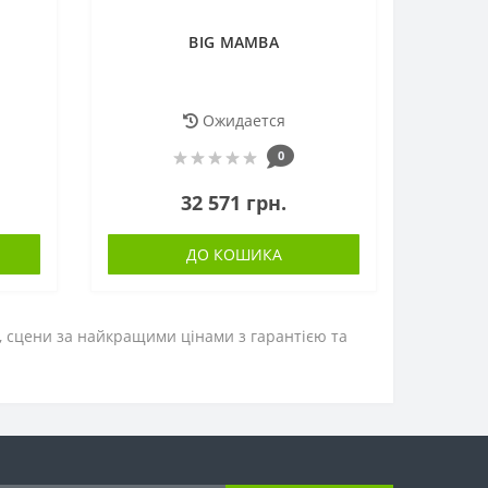
BIG MAMBA
Ожидается
0
32 571 грн.
ДО КОШИКА
в, сцени за найкращими цінами з гарантією та