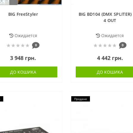
BIG FreeStyler
BIG BD104 (DMX SPLITER) 
4 OUT
Ожидается
Ожидается
0
0
3 948 грн.
4 442 грн.
ДО КОШИКА
ДО КОШИКА
о
Продано