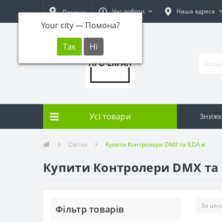
Час роботи
Наша адреса
Помона
Your city —
Помона
?
Усі товари
Знижк
Світло
Купити Контролери DMX та ILDA в
Купити Контролери DMX та 
Фільтр товарів