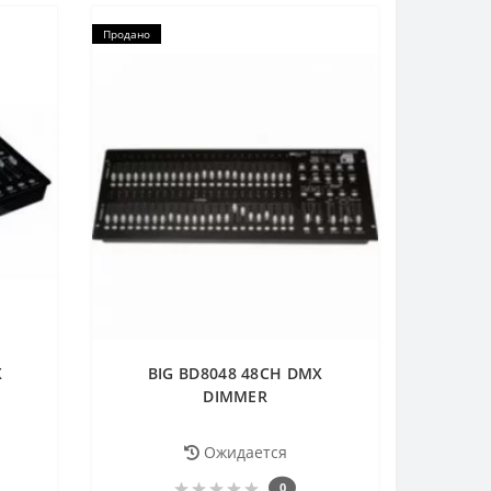
Продано
X
BIG BD8048 48CH DMX
DIMMER
Ожидается
0