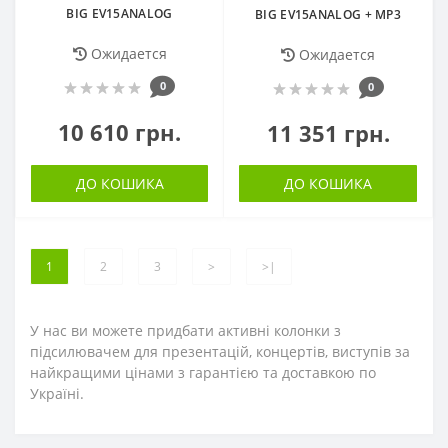
BIG EV15ANALOG
BIG EV15ANALOG + MP3
Ожидается
Ожидается
0
0
10 610 грн.
11 351 грн.
ДО КОШИКА
ДО КОШИКА
1
2
3
>
>|
У нас ви можете придбати активні колонки з
підсилювачем для презентацій, концертів, виступів за
найкращими цінами з гарантією та доставкою по
Україні.