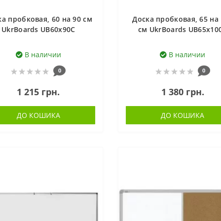
а пробковая, 60 на 90 см
Доска пробковая, 65 на
UkrBoards UB60х90C
см UkrBoards UB65x10
В наличии
В наличии
0
0
1 215 грн.
1 380 грн.
ДО КОШИКА
ДО КОШИКА