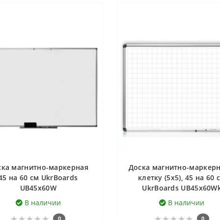
ска магнитно-маркерная
Доска магнитно-маркерн
45 на 60 см UkrBoards
клетку (5х5), 45 на 60 
UB45х60W
UkrBoards UB45x60W
В наличии
В наличии
0
0