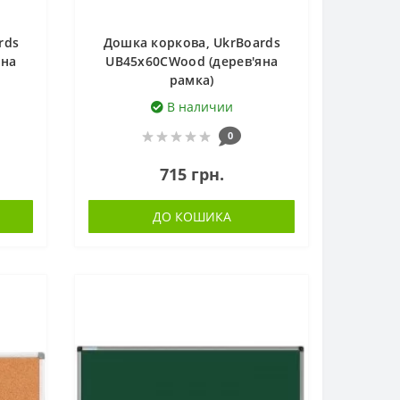
rds
Дошка коркова, UkrBoards
яна
UB45x60CWood (дерев'яна
рамка)
В наличии
0
715 грн.
ДО КОШИКА