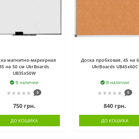
ска магнитно-маркерная
Доска пробковая, 45 на 
35 на 50 см UkrBoards
UkrBoards UB45x60C
UB35x50W
В наличии
В наличии
0
0
750 грн.
840 грн.
ДО КОШИКА
ДО КОШИКА