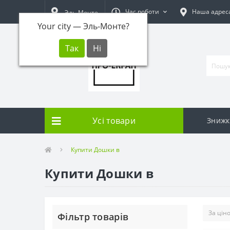
Час роботи
Наша адрес
Эль-Монте
Your city —
Эль-Монте
?
Усі товари
Знижк
Купити Дошки в
Купити Дошки в
Фільтр товарів