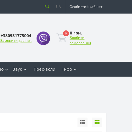
RU
UA
Особистий кабінет
0 грн.
0
+380931775004
Зробити
Замовити дзвінок
замовлення
ло
Звук
Прес-воли
Інфо