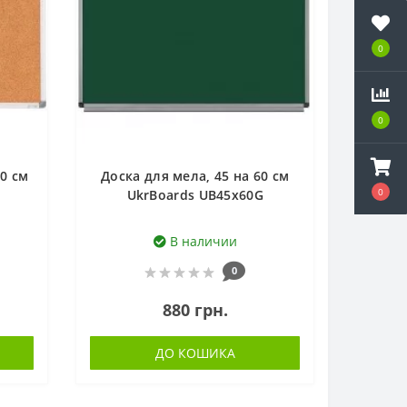
0
0
60 см
Доска для мела, 45 на 60 см
0
UkrBoards UB45x60G
В наличии
0
880 грн.
ДО КОШИКА