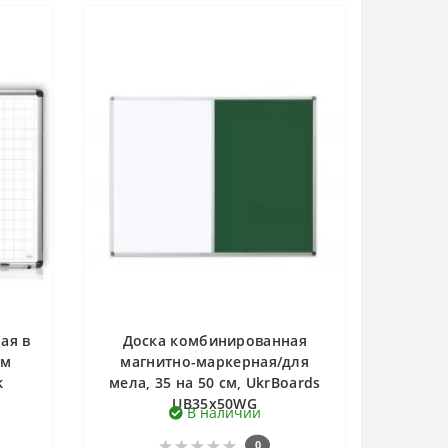
ая в
Доска комбинированная
см
магнитно-маркерная/для
k
мела, 35 на 50 см, UkrBoards
UB35x50WG
В наличии
0