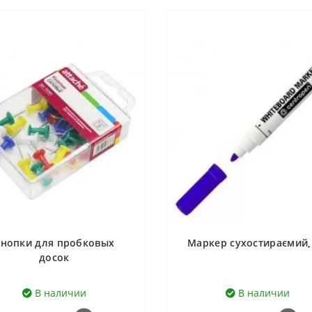
нопки для пробковых
Маркер сухостираємий,
досок
В наличии
В наличии