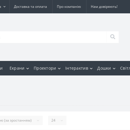
а
Доставка та оплата
Про компанію
Нам довіряють!
и
Екрани
Проектори
Інтерактив
Дошки
Світ