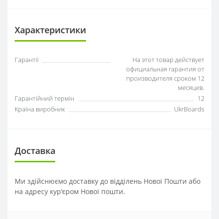
Характеристики
Гарантії
На этот товар действует
официальная гарантия от
производителя сроком 12
месяцев.
Гарантійний термін
12
Країна виробник
UkrBoards
Доставка
Ми здійснюємо доставку до відділень Нової Пошти або
на адресу кур'єром Нової пошти.