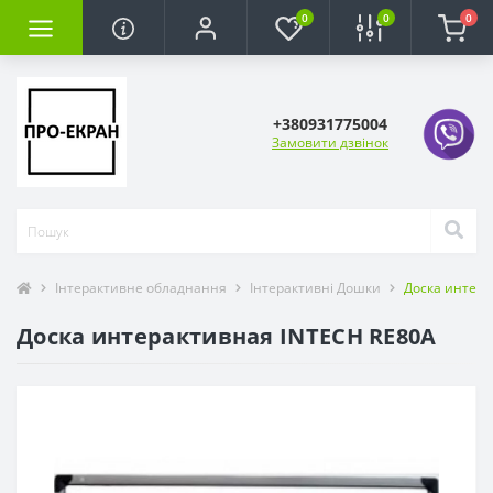
0
0
0
+380931775004
Замовити дзвінок
Інтерактивне обладнання
Інтерактивні Дошки
Доска интера
Доска интерактивная INTECH RE80A