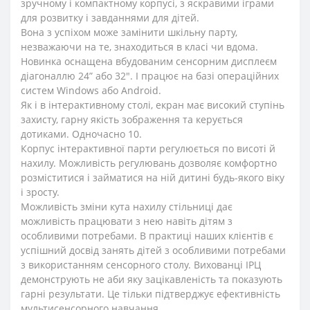
зручному і компактному корпусі, з яскравими іграми
для розвитку і завданнями для дітей.
Вона з успіхом може замінити шкільну парту,
незважаючи на те, знаходиться в класі чи вдома.
Новинка оснащена вбудованим сенсорним дисплеєм
діагоналлю 24” або 32″. І працює на базі операційних
систем Windows або Android.
Як і в інтерактивному столі, екран має високий ступінь
захисту, гарну якість зображення та керується
дотиками. Одночасно 10.
Корпус інтерактивної парти регулюється по висоті й
нахилу. Можливість регулювань дозволяє комфортно
розміститися і займатися на ній дитині будь-якого віку
і зросту.
Можливість зміни кута нахилу стільниці дає
можливість працювати з нею навіть дітям з
особливими потребами. В практиці наших клієнтів є
успішний досвід занять дітей з особливими потребами
з використанням сенсорного столу. Вихованці ІРЦ
демонструють не аби яку зацікавленість та показують
гарні результати. Це тільки підтверджує ефективність
мультисенсорного навчання.