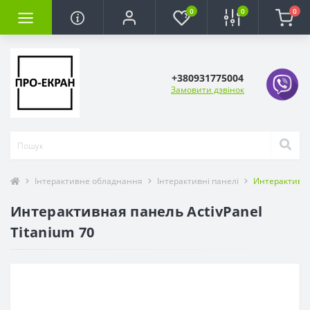
0
0
0
+380931775004
Замовити дзвінок
Інтерактивне обладнання
Інтерактивні панелі
Интерактивная
Интерактивная панель ActivPanel
Titanium 70