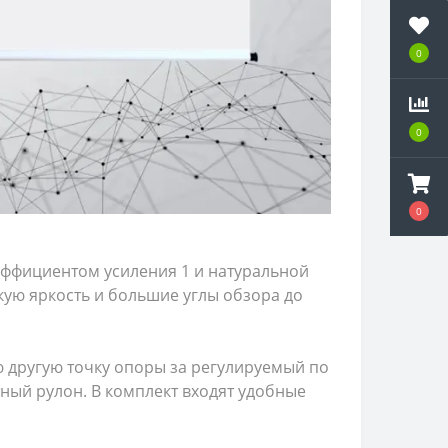
0
0
0
эффициентом усиления 1 и натуральной
кую яркость и большие углы обзора до
ю другую точку опоры за регулируемый по
тный рулон. В комплект входят удобные