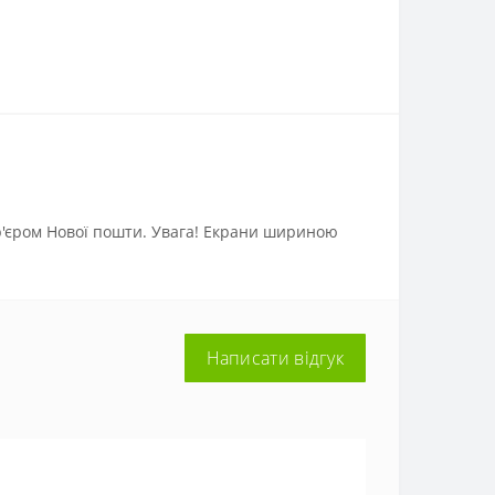
р'єром Нової пошти. Увага! Екрани шириною
Написати відгук