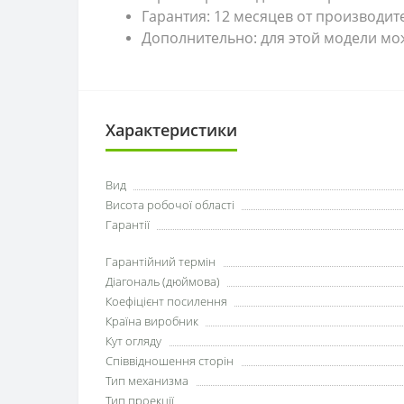
Гарантия: 12 месяцев от производит
Дополнительно: для этой модели мо
Характеристики
Вид
Висота робочої області
Гарантії
Гарантійний термін
Діагональ (дюймова)
Коефіцієнт посилення
Країна виробник
Кут огляду
Співвідношення сторін
Тип механизма
Тип проекції