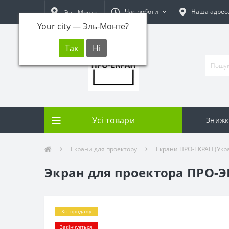
Час роботи
Наша адрес
Эль-Монте
Your city —
Эль-Монте
?
Усі товари
Знижк
Екрани для проектору
Екрани ПРО-ЕКРАН (Укра
Экран для проектора ПРО-ЭК
Хіт продажу
Закінчується