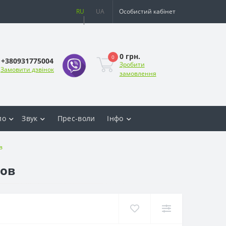
RU
UA
Особистий кабінет
0 грн.
0
+380931775004
Зробити
Замовити дзвінок
замовлення
ло
Звук
Прес-воли
Інфо
в
мов