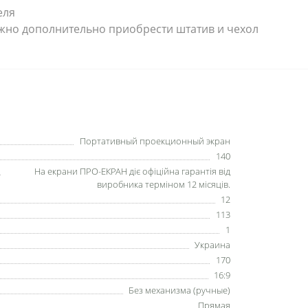
еля
жно дополнительно приобрести штатив и чехол
Портативный проекционный экран
140
На екрани ПРО-ЕКРАН діє офіційна гарантія від
виробника терміном 12 місяців.
12
113
1
Украина
170
16:9
Без механизма (ручные)
Прямая