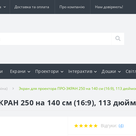
а
Доставка та оплата
Про компанію
Нам довіряють!
и
Екрани
Проектори
Інтерактив
Дошки
Світ
їна)
Экран для проектора ПРО-ЭКРАН 250 на 140 см (16:9), 113 дюймо
РАН 250 на 140 см (16:9), 113 дюй
Відгуки:
(4)