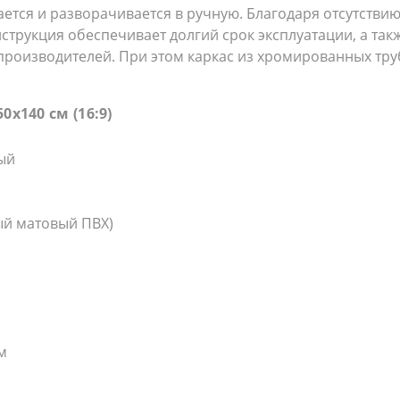
ается и разворачивается в ручную. Благодаря отсутств
нструкция обеспечивает долгий срок эксплуатации, а та
производителей. При этом каркас из хромированных тр
50х140 см (16:9)
ый
ый матовый ПВХ)
м