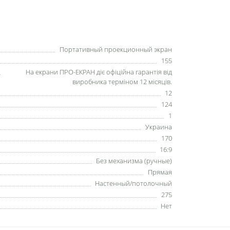
Портативный проекционный экран
155
На екрани ПРО-ЕКРАН діє офіційна гарантія від
виробника терміном 12 місяців.
12
124
1
Украина
170
16:9
Без механизма (ручные)
Прямая
Настенный/потолочный
275
Нет