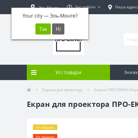
Час роботи
Наша адрес
Эль-Монте
Your city —
Эль-Монте
?
Усі товари
Знижк
Екрани для проектору
Екрани ПРО-ЕКРАН (Укра
Екран для проектора ПРО-ЕКР
Хіт продажу
Хіт продажу