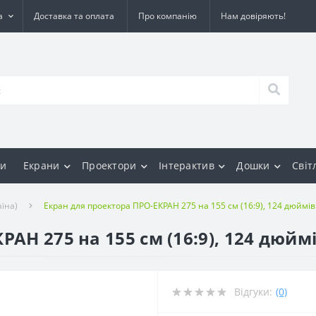
а
Доставка та оплата
Про компанію
Нам довіряють!
и
Екрани
Проектори
Інтерактив
Дошки
Світ
їна)
Екран для проектора ПРО-ЕКРАН 275 на 155 см (16:9), 124 дюймів
АН 275 на 155 см (16:9), 124 дюйм
Відгуки:
(0)