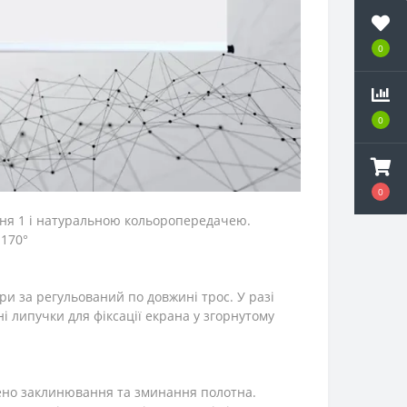
0
0
0
ння 1 і натуральною кольоропередачею.
 170°
ри за регульований по довжині трос. У разі
і липучки для фіксації екрана у згорнутому
ючено заклинювання та зминання полотна.