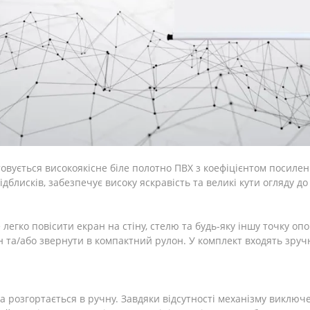
овується високоякісне біле полотно ПВХ з коефіцієнтом посиле
дблисків, забезпечує високу яскравість та великі кути огляду до
легко повісити екран на стіну, стелю та будь-яку іншу точку опо
та/або звернути в компактний рулон. У комплект входять зручн
та розгортається в ручну. Завдяки відсутності механізму викл