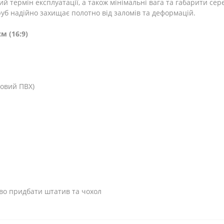
ий термін експлуатації, а також мінімальні вага та габарити се
руб надійно захищає полотно від заломів та деформацій.
м (16:9)
товий ПВХ)
ово придбати штатив та чохол