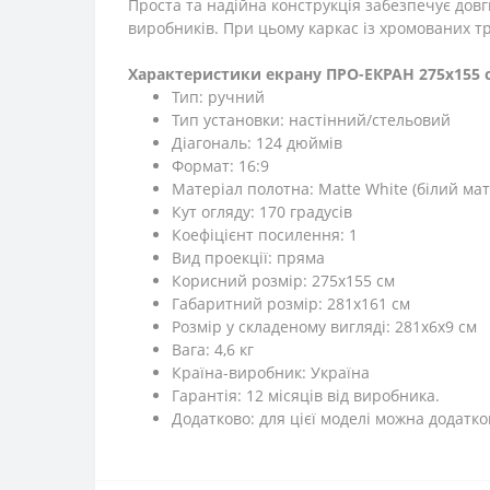
Проста та надійна конструкція забезпечує довг
виробників. При цьому каркас із хромованих т
Характеристики екрану ПРО-ЕКРАН 275х155 с
Тип: ручний
Тип установки: настінний/стельовий
Діагональ: 124 дюймів
Формат: 16:9
Матеріал полотна: Matte White (білий ма
Кут огляду: 170 градусів
Коефіцієнт посилення: 1
Вид проекції: пряма
Корисний розмір: 275х155 см
Габаритний розмір: 281х161 см
Розмір у складеному вигляді: 281х6х9 см
Вага: 4,6 кг
Країна-виробник: Україна
Гарантія: 12 місяців від виробника.
Додатково: для цієї моделі можна додатк