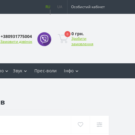
RU
UA
Особистий кабінет
0 грн.
0
+380931775004
Зробити
Замовити дзвінок
замовлення
ло
Звук
Прес-воли
Інфо
ів