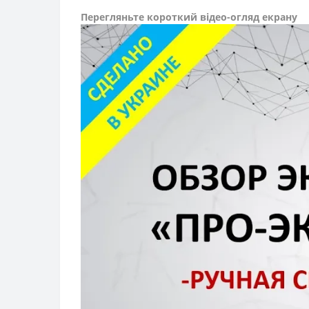
Перегляньте короткий відео-огляд екрану