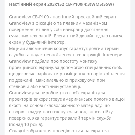
Настінний екран 203x152 CB-P100(4:3)WM5(SSW)
GrandView CB-P100 - настінний проекційний екран
GrandView з фіксацією та плавним механізмом
повернення втілив у собі найкращі досягнення
сучасних технологій. Елегантний дизайн вдало вписує
екран у будь-який інтер'єр.
Міцний алюмінієвий корпус гарантує довгий термін
служби та надає певної легкості конструкції. Інженери
Grandview подбали про простоту монтажу
проекційного екрану, за допомогою спеціальних скоб,
що дозволяє варіювати розміщення отворів кріплення
по довжині і максимально їх приховуючи при
стельовій або настінній установці.
Grandview для виробництва своїх екранів для
проекторів використовує американське полотно вищої
якості, на основі скловолоконного матеріалу, що
створює гладку, наснажену кольором, зносостійку
поверхню, яка гарантує тривалий термін служби
(понад 10 років).
Складні зображення проеціюються на екран за