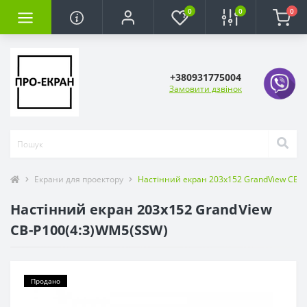
0
0
0
+380931775004
Замовити дзвінок
Екрани для проектору
Настінний екран 203x152 GrandView CB-
Настінний екран 203x152 GrandView
CB-P100(4:3)WM5(SSW)
Продано