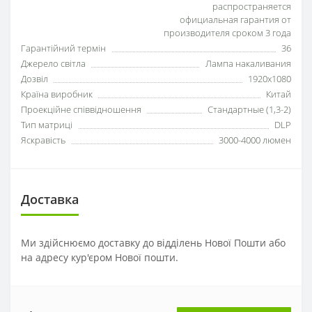
распространяется
официальная гарантия от
производителя сроком 3 года
Гарантійний термін
36
Джерело світла
Лампа накаливания
Дозвіл
1920x1080
Країна виробник
Китай
Проекційне співвідношення
Стандартные (1,3-2)
Тип матриці
DLP
Яскравість
3000-4000 люмен
Доставка
Ми здійснюємо доставку до відділень Нової Пошти або
на адресу кур'єром Нової пошти.