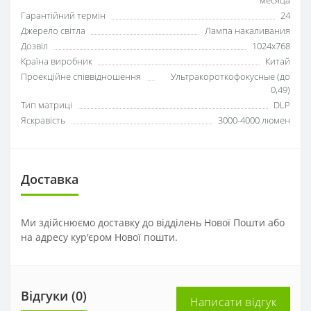
месяца
Гарантійний термін
24
Джерело світла
Лампа накаливания
Дозвіл
1024x768
Країна виробник
Китай
Проекційне співвідношення
Ультракороткофокусные (до
0,49)
Тип матриці
DLP
Яскравість
3000-4000 люмен
Доставка
Ми здійснюємо доставку до відділень Нової Пошти або
на адресу кур'єром Нової пошти.
Відгуки (0)
Написати відгук