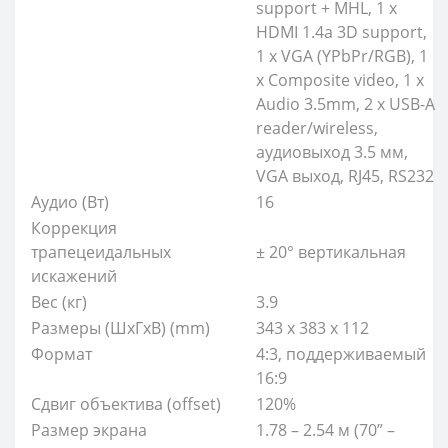
support + MHL, 1 x
HDMI 1.4a 3D support,
1 x VGA (YPbPr/RGB), 1
x Composite video, 1 x
Audio 3.5mm, 2 x USB-A
reader/wireless,
аудиовыход 3.5 мм,
VGA выход, RJ45, RS232
Аудио (Вт)
16
Коррекция
трапецеидальных
± 20° вертикальная
искажений
Вес (кг)
3.9
Размеры (ШхГхВ) (mm)
343 x 383 x 112
Формат
4:3, поддерживаемый
16:9
Сдвиг объектива (offset)
120%
Размер экрана
1.78 – 2.54 м (70” –