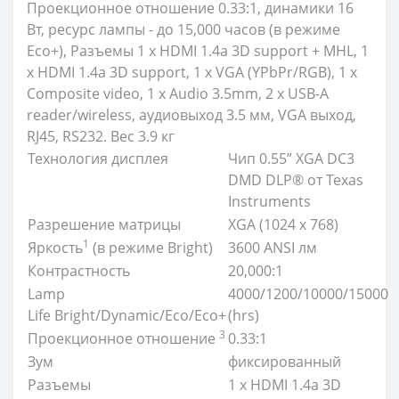
Проекционное отношение 0.33:1, динамики 16
Вт, ресурс лампы - до 15,000 часов (в режиме
Eco+), Разъемы 1 x HDMI 1.4a 3D support + MHL, 1
x HDMI 1.4a 3D support, 1 x VGA (YPbPr/RGB), 1 x
Composite video, 1 x Audio 3.5mm, 2 x USB-A
reader/wireless, аудиовыход 3.5 мм, VGA выход,
RJ45, RS232. Вес 3.9 кг
Технология дисплея
Чип 0.55” XGA DC3
DMD DLP® от Texas
Instruments
Разрешение матрицы
XGA (1024 x 768)
1
Яркость
(в режиме Bright)
3600 ANSI лм
Контрастность
20,000:1
Lamp
4000/1200/10000/15000
Life Bright/Dynamic/Eco/Eco+
(hrs)
3
Проекционное отношение
0.33:1
Зум
фиксированный
Разъемы
1 x HDMI 1.4a 3D