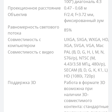
100”) диагональ 4:3
Проекционное расстояние
0.47 - 0.68 м
Объектив
F/2.4; f=3.72 мм,
фиксированный зум
Равномерность светового
85%
потока
Совместимость с
UXGA, SXGA, WXGA, HD,
компьютером
XGA, SVGA, VGA, Mac
Совместимость с видео
PAL (B, D, G, H, I, M, N,
576i/p), NTSC (M,
4.43/3.58 МГц, 480i/p),
SECAM (B, D, G, K, K1, L)
HD (1080i, 720p)
Поддержка 3D
Работа в формате 3D
возможна при
наличии 3D-
совместимого
контента: стандартные