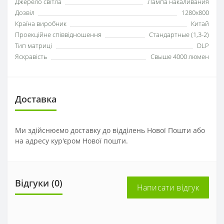
Джерело світла
Лампа накаливания
Дозвіл
1280x800
Країна виробник
Китай
Проекційне співвідношення
Стандартные (1,3-2)
Тип матриці
DLP
Яскравість
Свыше 4000 люмен
Доставка
Ми здійснюємо доставку до відділень Нової Пошти або
на адресу кур'єром Нової пошти.
Відгуки (0)
Написати відгук