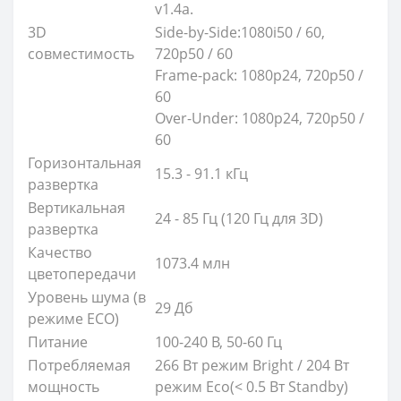
v1.4a.
3D
Side-by-Side:1080i50 / 60,
совместимость
720p50 / 60
Frame-pack: 1080p24, 720p50 /
60
Over-Under: 1080p24, 720p50 /
60
Горизонтальная
15.3 - 91.1 кГц
развертка
Вертикальная
24 - 85 Гц (120 Гц для 3D)
развертка
Качество
1073.4 млн
цветопередачи
Уровень шума (в
29 Дб
режиме ECO)
Питание
100-240 В, 50-60 Гц
Потребляемая
266 Вт режим Bright / 204 Вт
мощность
режим Eco(< 0.5 Вт Standby)