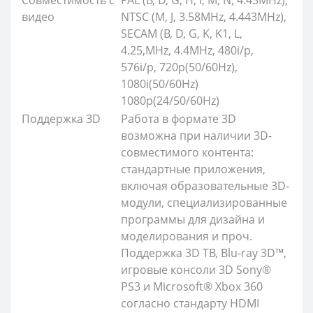
Совместимость с
PAL (B, D, G, H, I, M, N, 4.43MHz),
видео
NTSC (M, J, 3.58MHz, 4.443MHz),
SECAM (B, D, G, K, K1, L,
4.25,MHz, 4.4MHz, 480i/p,
576i/p, 720p(50/60Hz),
1080i(50/60Hz)
1080p(24/50/60Hz)
Поддержка 3D
Работа в формате 3D
возможна при наличии 3D-
совместимого контента:
стандартные приложения,
включая образовательные 3D-
модули, специализированные
программы для дизайна и
моделирования и проч.
Поддержка 3D ТВ, Blu-ray 3D™,
игровые консоли 3D Sony®
PS3 и Microsoft® Xbox 360
согласно стандарту HDMI