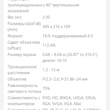
трапецеидальных
± 40° вертикальная
искажений
Вес (кг)
2.95
Размеры (ШхГхВ)
345 x 216 x 109
(mm)
Формат
16:9, поддерживаемый 4:3
Сдвиг объектива
112.4%
(offset)
Размер экрана
0.68 – 8.04 м (26.87" to 316.5")
диалог 16:10
Проекционное
1.2 - 12 м
расстояние
Объектив
F/2.5~2.6; f=21.86~24 мм
Равномерность
75%
светового потока
Совместимость с
FHD, HD, WXGA, UXGA, SXGA,
компьютером
XGA, SVGA, VGA, Mac