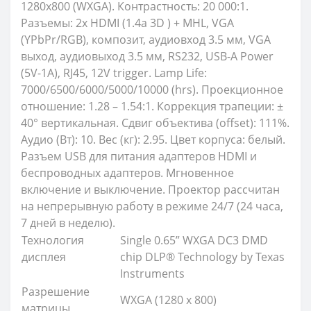
1280х800 (WXGA). Контрастность: 20 000:1.
Разъемы: 2x HDMI (1.4a 3D ) + MHL, VGA
(YPbPr/RGB), композит, аудиовход 3.5 мм, VGA
выход, аудиовыход 3.5 мм, RS232, USB-A Power
(5V-1A), RJ45, 12V trigger. Lamp Life:
7000/6500/6000/5000/10000 (hrs). Проекционное
отношение: 1.28 – 1.54:1. Коррекция трапеции: ±
40° вертикальная. Сдвиг объектива (offset): 111%.
Аудио (Вт): 10. Вес (кг): 2.95. Цвет корпуса: белый.
Разъем USB для питания адаптеров HDMI и
беспроводных адаптеров. Мгновенное
включение и выключение. Проектор рассчитан
на непрерывную работу в режиме 24/7 (24 часа,
7 дней в неделю).
Технология
Single 0.65” WXGA DC3 DMD
дисплея
chip DLP® Technology by Texas
Instruments
Разрешение
WXGA (1280 x 800)
матрицы