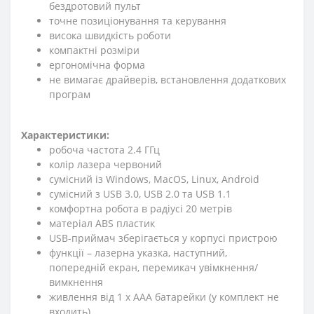
бездротовий пульт
точне позиціонування та керування
висока швидкість роботи
компактні розміри
ергономічна форма
не вимагає драйверів, встановлення додаткових
програм
Характеристики:
робоча частота 2.4 ГГц
колір лазера червоний
сумісний із Windows, MacOS, Linux, Android
сумісний з USB 3.0, USB 2.0 та USB 1.1
комфортна робота в радіусі 20 метрів
матеріал ABS пластик
USB-приймач зберігається у корпусі пристрою
функції – лазерна указка, наступний,
попередній екран, перемикач увімкнення/
вимкнення
живлення від 1 х ААА батарейки (у комплект не
входить)