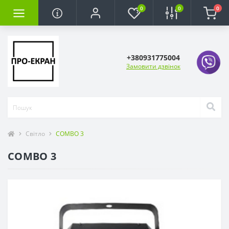
0
0
0
+380931775004
Замовити дзвінок
Світло
COMBO 3
COMBO 3