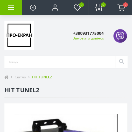
0
0
0
+380931775004
Замовити дзвінок
Світло
HIT TUNEL2
HIT TUNEL2