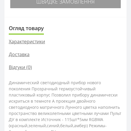
ШВИДКЕ ЗАМОВЛЕННЯ
Огляд товару
Характеристики
Доставка
Відгуки (0)
Динамический светодиодный прибор нового
поколения Прозрачный термоустойчивый
пластиковый корпус Позволил прибору динамически
искриться в темноте А проекция двойного
светодиодного матричного Лунного цветка наполнить
пространство великолепными цветными лучами Пульт
ДУ в комплекте Источник - 115шт*5мм RGBWA
(красный,зеленый,синий,белый,амбер) Режимы-