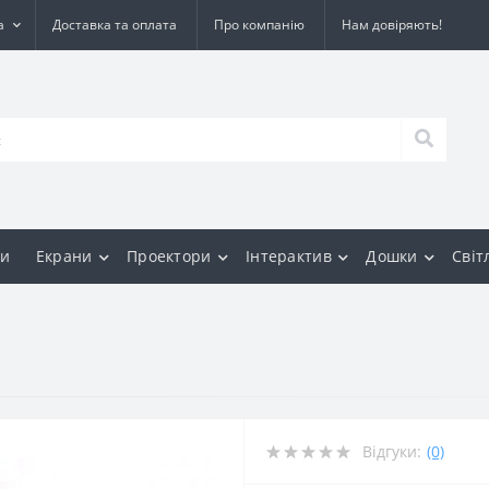
а
Доставка та оплата
Про компанію
Нам довіряють!
и
Екрани
Проектори
Інтерактив
Дошки
Світ
Відгуки:
(0)