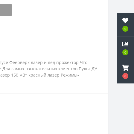
0
0
усе Феерверк лазер и лед прожектор Что
 Для самых взыскательных клиентов Пульт ДУ
лазер 150 мВт красный лазер Режимы-
0