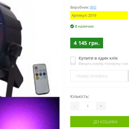
Виробник:
BIG
Артикул:
2519
В наличии
4 145 грн.
Купити в один клік
Введіть номер телефону і м
Кількість:
-
+
ДО КОШИКА