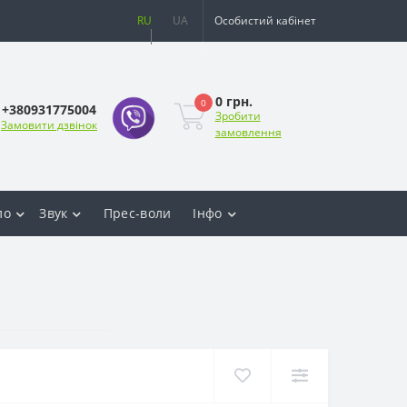
RU
UA
Особистий кабінет
0 грн.
0
+380931775004
Зробити
Замовити дзвінок
замовлення
ло
Звук
Прес-воли
Інфо