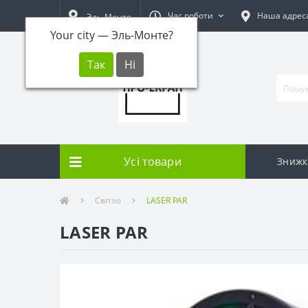
Час роботи
Наша адрес
Эль-Монте
Your city —
Эль-Монте
?
Усі товари
Знижк
Світло
LASER PAR
LASER PAR