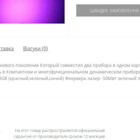
ШВИДКЕ ЗАМОВЛЕННЯ
тавка
Відгуки (0)
ового поколения Который совместил два прибора в одном корп
ь в Компактном и многофункциональном динамическом приборе
RGB (красный,зеленый,синий) Феерверк лазер- 50Мвт зеленый 
На этот товар распространяется официальная
гарантия от производителя сроком 12 месяцев