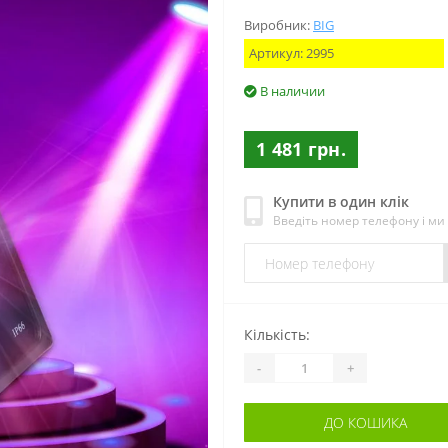
Виробник:
BIG
Артикул:
2995
В наличии
1 481 грн.
Купити в один клік
Введіть номер телефону і м
Кількість:
-
+
ДО КОШИКА