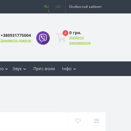
RU
UA
Особистий кабінет
0 грн.
0
+380931775004
Зробити
Замовити дзвінок
замовлення
ло
Звук
Прес-воли
Інфо