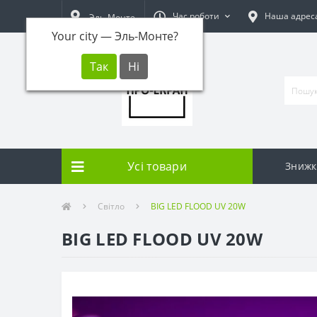
Час роботи
Наша адрес
Эль-Монте
Your city —
Эль-Монте
?
Усі товари
Знижк
Світло
BIG LED FLOOD UV 20W
BIG LED FLOOD UV 20W