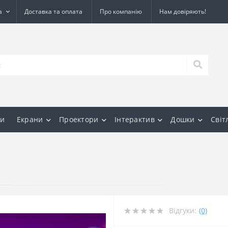
а
Доставка та оплата
Про компанію
Нам довіряють!
и
Екрани
Проектори
Інтерактив
Дошки
Світ
Відгуки:
(0)