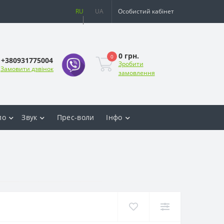
RU
UA
Особистий кабінет
0 грн.
0
+380931775004
Зробити
Замовити дзвінок
замовлення
ло
Звук
Прес-воли
Інфо