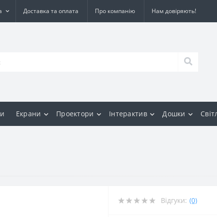
а
Доставка та оплата
Про компанію
Нам довіряють!
и
Екрани
Проектори
Інтерактив
Дошки
Світ
Відгуки:
(0)