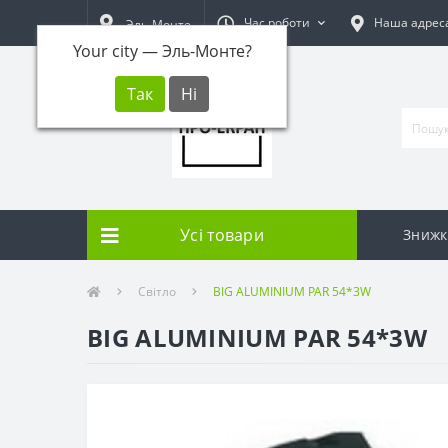
Час роботи
Наша адрес
Эль-Монте
Your city —
Эль-Монте
?
Усі товари
Знижк
Світло
BIG ALUMINIUM PAR 54*3W
BIG ALUMINIUM PAR 54*3W