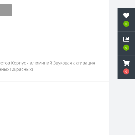
0
0
етов Корпус - алюминий Звуковая активация
енных12красных)
0