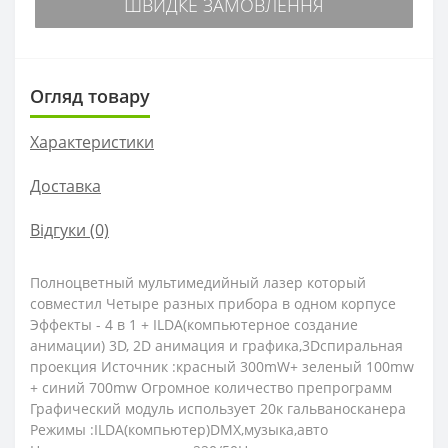
ШВИДКЕ ЗАМОВЛЕННЯ
Огляд товару
Характеристики
Доставка
Відгуки (0)
Полноцветный мультимедийный лазер который
совместил Четыре разных прибора в одном корпусе
Эффекты - 4 в 1 + ILDA(компьютерное создание
анимации) 3D, 2D анимация и графика,3Dспиральная
проекция Источник :красный 300mW+ зеленый 100mw
+ синий 700mw Огромное количество препрограмм
Графический модуль использует 20к гальваносканера
Режимы :ILDA(компьютер)DMX,музыка,авто