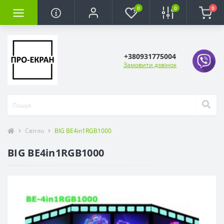
0
0
0
+380931775004
Замовити дзвінок
Світло
BIG BE4in1RGB1000
BIG BE4in1RGB1000