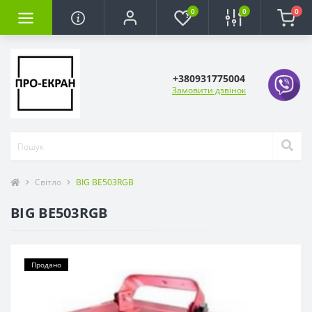
0
0
0
+380931775004
Замовити дзвінок
Світло
BIG BE503RGB
BIG BE503RGB
Продано