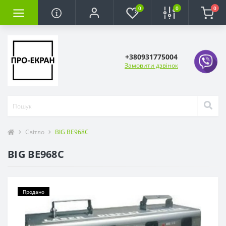
0
0
0
+380931775004
Замовити дзвінок
Світло
BIG BE968C
BIG BE968C
Продано