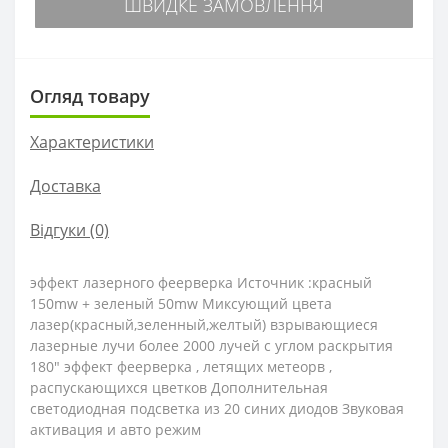
ШВИДКЕ ЗАМОВЛЕННЯ
Огляд товару
Характеристики
Доставка
Відгуки (0)
эффект лазерного феерверка Источник :красный
150mw + зеленый 50mw Миксующий цвета
лазер(красный,зеленный,желтый) взрывающиеся
лазерные лучи более 2000 лучей с углом раскрытия
180" эффект феерверка , летящих метеорв ,
распускающихся цветков Дополнительная
светодиодная подсветка из 20 синих диодов Звуковая
активация и авто режим