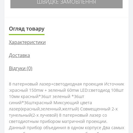
ШВИДКЕ ЗАМОВЛЕННЯ
Огляд товару
Характеристики
Доставка
Відгуки (0)
8 патерновый лазер+светодиодная проекция Источник
:красный 150mw + зеленый 60mw LED:светодиод 108шт
10мм красный*36шт зеленый *36шт
синий*36шткрасный Миксующий цвета
лазер(красный,зеленный,желтый) Совмещенный 2-х
тунельный(2-х лучевой) 8 патерновый лазер со
светодиотным прибором матричной проекции.
Данный прибор объединил в одном корпусе Два самых