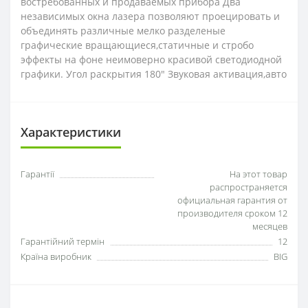
востребованных и продаваемых прибора Два
независимых окна лазера позволяют проецировать и
объединять различные мелко разделеные
графические вращающиеся,статичные и стробо
эффекты на фоне неимоверно красивой светодиодной
графики. Угол раскрытия 180" Звуковая активация,авто
Характеристики
Гарантії
На этот товар
распространяется
официальная гарантия от
производителя сроком 12
месяцев
Гарантійний термін
12
Країна виробник
BIG