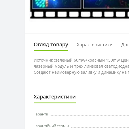
Огляд товару
Характеристики
Дос
Источник :зеленый 60mw+красный 150mw Цен
лазерный модуль И трех линзовая светодиодн
Создают неимоверную заливку и динамику на 
Характеристики
Гарантії
Гарантійний термін