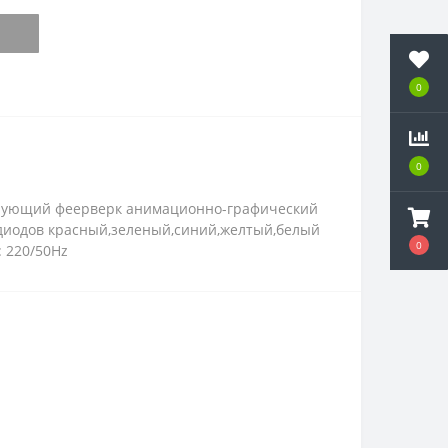
0
0
ирующий феерверк анимационно-графический
одиодов красный,зеленый,синий,желтый,белый
0
 220/50Hz