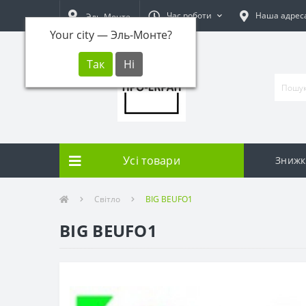
Час роботи
Наша адрес
Эль-Монте
Your city —
Эль-Монте
?
Усі товари
Знижк
Світло
BIG BEUFO1
BIG BEUFO1