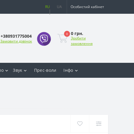
RU
UA
Особистий кабінет
0 грн.
0
+380931775004
Зробити
Замовити дзвінок
замовлення
ло
Звук
Прес-воли
Інфо