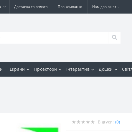
а
Доставка та оплата
Про компанію
Нам довіряють!
и
Екрани
Проектори
Інтерактив
Дошки
Світ
Відгуки:
(0)