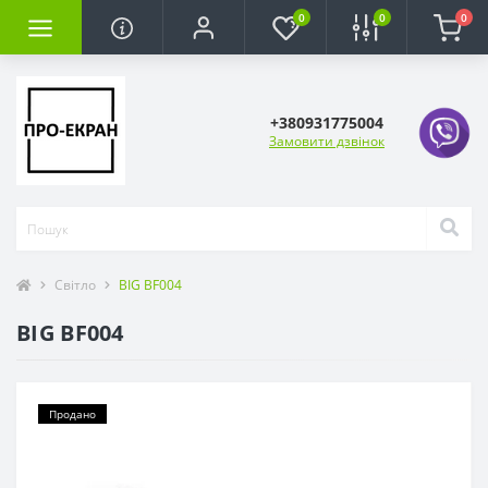
0
0
0
+380931775004
Замовити дзвінок
Світло
BIG BF004
BIG BF004
Продано