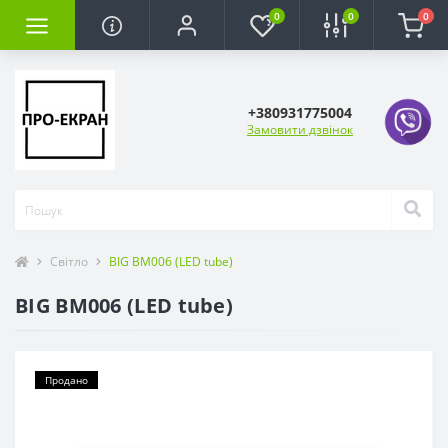
0
0
0
+380931775004
Замовити дзвінок
Світло
BIG BM006 (LED tube)
BIG BM006 (LED tube)
Продано