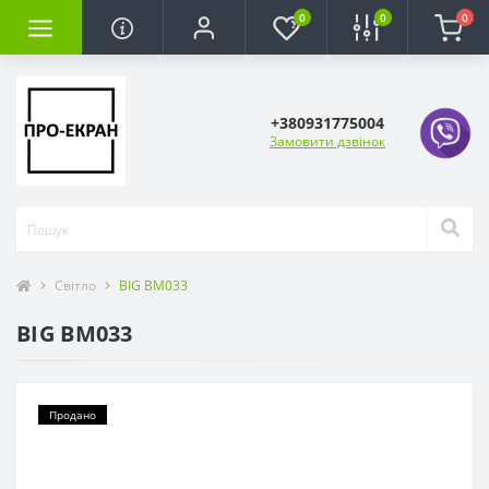
0
0
0
+380931775004
Замовити дзвінок
Світло
BIG BM033
BIG BM033
Продано