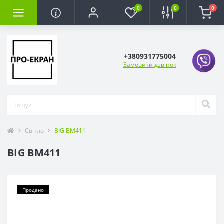
0
0
0
+380931775004
Замовити дзвінок
Світло
BIG BM411
BIG BM411
Продано