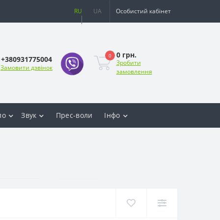
RU
UA
Особистий кабінет
0 грн.
0
+380931775004
Зробити
Замовити дзвінок
замовлення
ло
Звук
Прес-воли
Інфо