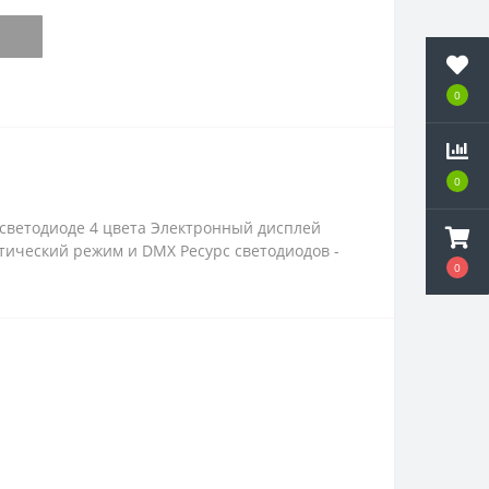
0
0
 светодиоде 4 цвета Электронный дисплей
атический режим и DMX Ресурс светодиодов -
0