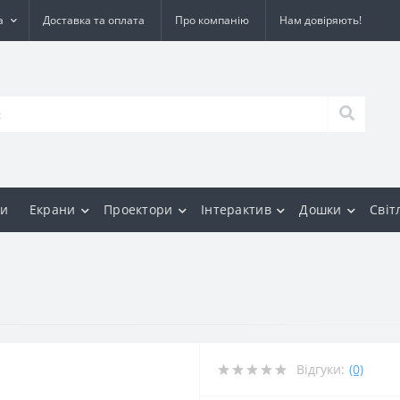
а
Доставка та оплата
Про компанію
Нам довіряють!
и
Екрани
Проектори
Інтерактив
Дошки
Світ
Відгуки:
(0)