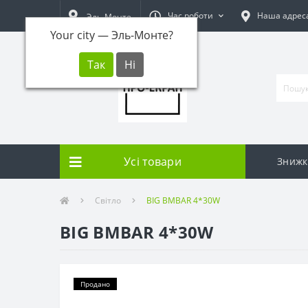
Час роботи
Наша адрес
Эль-Монте
Your city —
Эль-Монте
?
Усі товари
Знижк
Світло
BIG BMBAR 4*30W
BIG BMBAR 4*30W
Продано