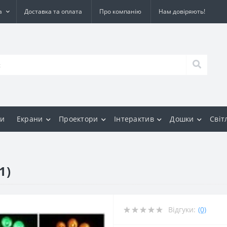
а
Доставка та оплата
Про компанію
Нам довіряють!
и
Екрани
Проектори
Інтерактив
Дошки
Світ
1)
Відгуки:
(0)