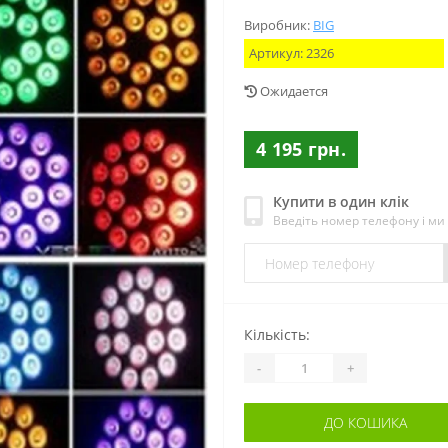
Виробник:
BIG
Артикул:
2326
Ожидается
4 195 грн.
Купити в один клік
Введіть номер телефону і м
Кількість:
-
+
ДО КОШИКА