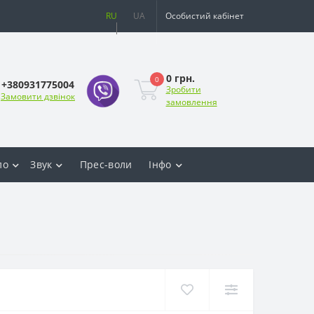
RU
UA
Особистий кабінет
0 грн.
0
+380931775004
Зробити
Замовити дзвінок
замовлення
ло
Звук
Прес-воли
Інфо