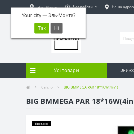
Час роботи
Наша адрес
Эль-Монте
Your city —
Эль-Монте
?
Усі товари
Знижк
Світло
BIG BMMEGA PAR 18*16W(4in1)
BIG BMMEGA PAR 18*16W(4in
Продано