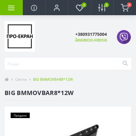
0
0
0
+380931775004
Замовити дзвінок
Світло
BIG BMMOVBAR8*12W
BIG BMMOVBAR8*12W
Продано