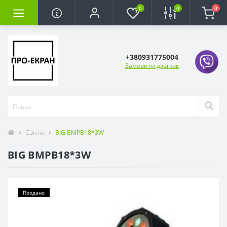
0
0
0
+380931775004
Замовити дзвінок
Світло
BIG BMPB18*3W
BIG BMPB18*3W
Продано