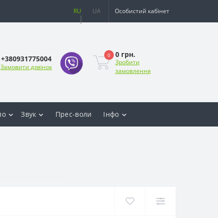
RU
UA
Особистий кабінет
0 грн.
0
+380931775004
Зробити
Замовити дзвінок
замовлення
ло
Звук
Прес-воли
Інфо