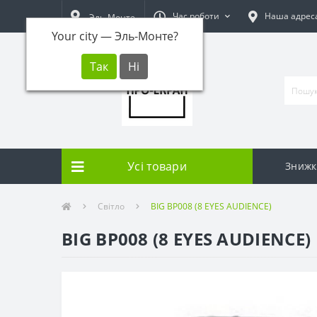
Час роботи
Наша адрес
Эль-Монте
Your city —
Эль-Монте
?
Усі товари
Знижк
Світло
BIG BP008 (8 EYES AUDIENCE)
BIG BP008 (8 EYES AUDIENCE)