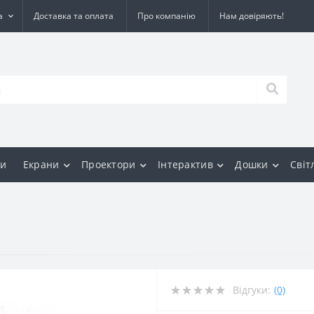
а
Доставка та оплата
Про компанію
Нам довіряють!
и
Екрани
Проектори
Інтерактив
Дошки
Світ
Відгуки:
(0)