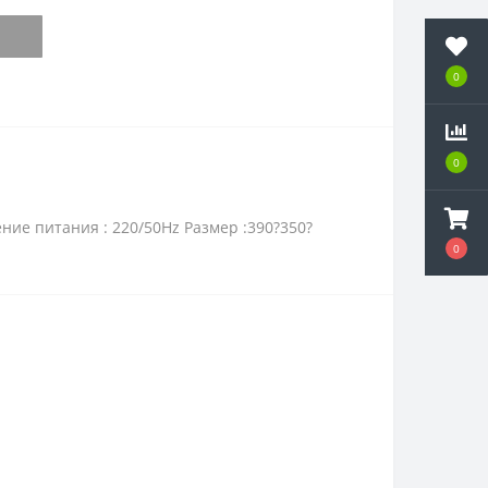
0
0
ие питания : 220/50Hz Размер :390?350?
0