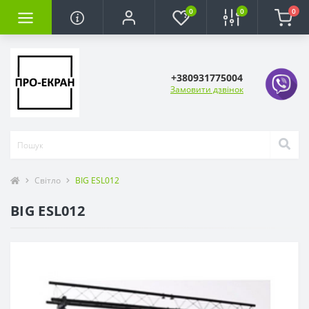
0
0
0
+380931775004
Замовити дзвінок
Світло
BIG ESL012
BIG ESL012