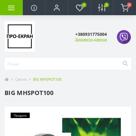
0
0
0
+380931775004
Замовити дзвінок
Світло
BIG MHSPOT100
BIG MHSPOT100
Продано