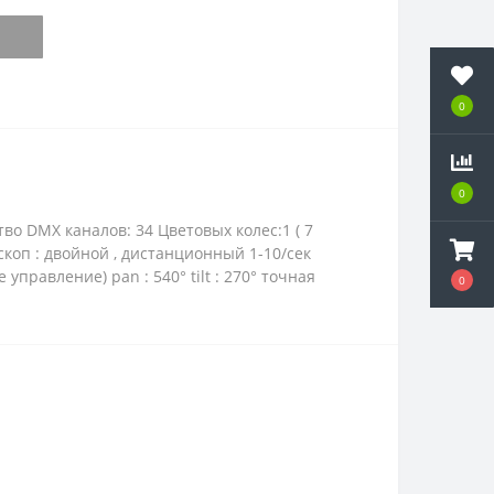
0
0
о DMX каналов: 34 Цветовых колес:1 ( 7
скоп : двойной , дистанционный 1-10/сек
авление) pan : 540° tilt : 270° точная
0