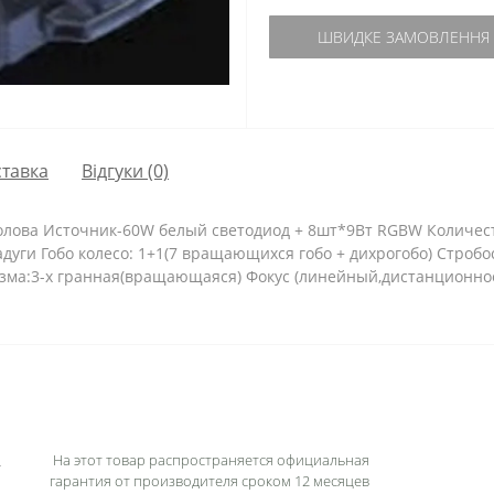
ШВИДКЕ ЗАМОВЛЕННЯ
тавка
Відгуки (0)
лова Источник-60W белый светодиод + 8шт*9Вт RGBW Количеств
адуги Гобо колесо: 1+1(7 вращающихся гобо + дихрогобо) Стробо
а:3-х гранная(вращающаяся) Фокус (линейный,дистанционное упр
На этот товар распространяется официальная
гарантия от производителя сроком 12 месяцев