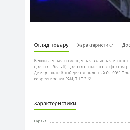
Огляд товару
Характеристики
Дос
Великолепная совмещенная заливная и спот го
цветов + белый) Цветовое колесо с эффектом р
Димер : линейный,дистанционный 0-100% Призм
корректировка PAN, TILT 3.6°
Характеристики
Гарантії