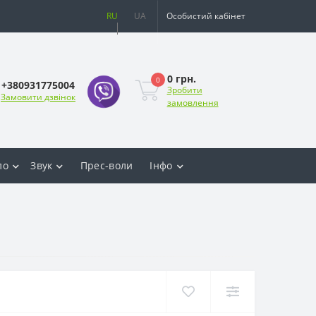
RU
UA
Особистий кабінет
0 грн.
0
+380931775004
Зробити
Замовити дзвінок
замовлення
ло
Звук
Прес-воли
Інфо