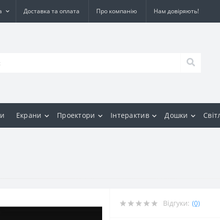
а
Доставка та оплата
Про компанію
Нам довіряють!
и
Екрани
Проектори
Інтерактив
Дошки
Світ
Відгуки:
(0)