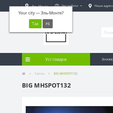
Час роботи
Наша адрес
Эль-Монте
Your city —
Эль-Монте
?
Усі товари
Знижк
Світло
BIG MHSPOT132
BIG MHSPOT132