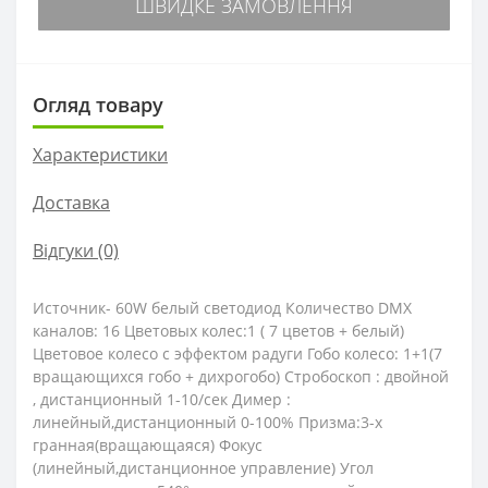
ШВИДКЕ ЗАМОВЛЕННЯ
Огляд товару
Характеристики
Доставка
Відгуки (0)
Источник- 60W белый светодиод Количество DMX
каналов: 16 Цветовых колес:1 ( 7 цветов + белый)
Цветовое колесо с эффектом радуги Гобо колесо: 1+1(7
вращающихся гобо + дихрогобо) Стробоскоп : двойной
, дистанционный 1-10/сек Димер :
линейный,дистанционный 0-100% Призма:3-х
гранная(вращающаяся) Фокус
(линейный,дистанционное управление) Угол