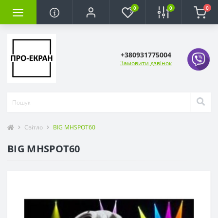
0
0
0
+380931775004
Замовити дзвінок
Світло
BIG MHSPOT60
BIG MHSPOT60