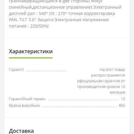
гранная(вращающаяся в две стороны) Фокус
(линейный,дистанционное управление) Электронный
дисплей pan : 540° tilt : 270° точная корректировка
PAN, TILT 3.6° Защита:Электронная Напряжение
питания : 220/50Hz
Характеристики
Гарантії
На этот товар
распространяется
официальная гарантия от
производителя сроком 12
месяцев
Гарантійний термін
12
Країна виробник
BIG
Доставка