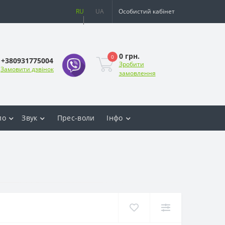
RU
UA
Особистий кабінет
0 грн.
0
+380931775004
Зробити
Замовити дзвінок
замовлення
ло
Звук
Прес-воли
Інфо