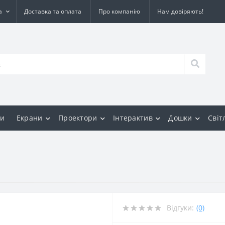
а
Доставка та оплата
Про компанію
Нам довіряють!
и
Екрани
Проектори
Інтерактив
Дошки
Світ
Відгуки:
(0)