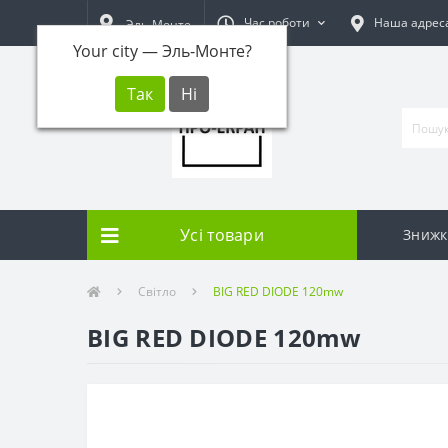
Час роботи
Наша адрес
Эль-Монте
Your city —
Эль-Монте
?
Усі товари
Знижк
Світло
BIG RED DIODE 120mw
BIG RED DIODE 120mw