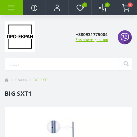
0
0
0
+380931775004
Замовити дзвінок
Світло
BIG SXT1
BIG SXT1