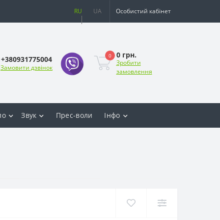
RU
UA
Особистий кабінет
0 грн.
0
+380931775004
Зробити
Замовити дзвінок
замовлення
ло
Звук
Прес-воли
Інфо