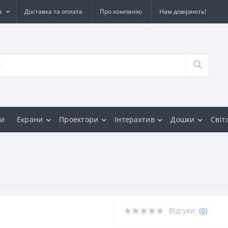
а
Доставка та оплата
Про компанію
Нам довіряють!
и
Екрани
Проектори
Інтерактив
Дошки
Світ
Відгуки:
(0)