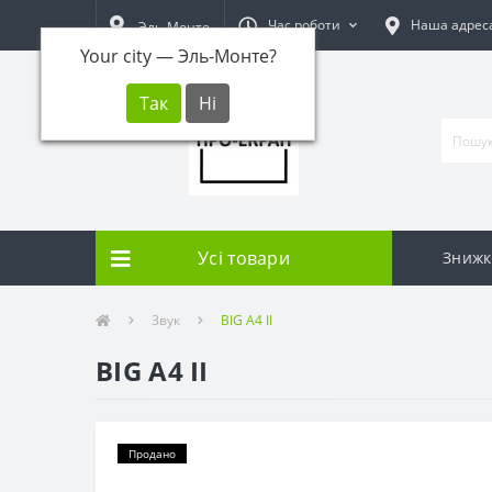
Час роботи
Наша адрес
Эль-Монте
Your city —
Эль-Монте
?
Усі товари
Знижк
Звук
BIG A4 II
BIG A4 II
Продано