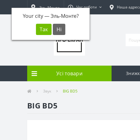
Час роботи
Наша адрес
Эль-Монте
Your city —
Эль-Монте
?
Усі товари
Знижк
Звук
BIG BD5
BIG BD5