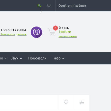
RU
UA
Особистий кабінет
0 грн.
0
+380931775004
Зробити
Замовити дзвінок
замовлення
ло
Звук
Прес-воли
Інфо