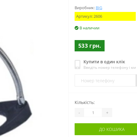
Виробник:
BIG
Артикул:
2606
В наличии
533 грн.
Купити в один клік
Введіть номер телефону і м
Кількість:
-
+
ДО КОШИКА