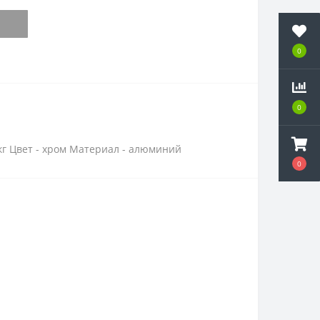
0
0
2кг Цвет - хром Материал - алюминий
0