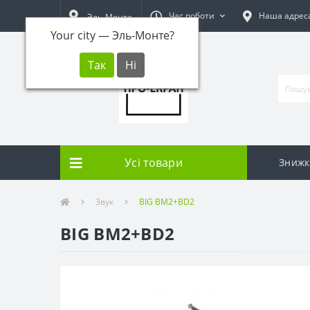
Час роботи
Наша адрес
Эль-Монте
Your city —
Эль-Монте
?
Усі товари
Знижк
Звук
BIG BM2+BD2
BIG BM2+BD2