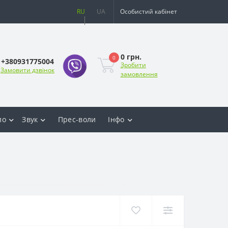
RU
UA
Особистий кабінет
0 грн.
0
+380931775004
Зробити
Замовити дзвінок
замовлення
ло
Звук
Прес-воли
Інфо