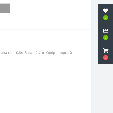
0
0
 ніг - 0,8м Вага - 2,4 кг Колір - чорний
0