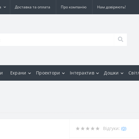
а
Доставка та оплата
Про компанію
Нам довіряють!
и
Екрани
Проектори
Інтерактив
Дошки
Світ
Відгуки:
(0)