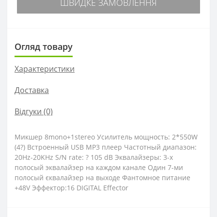
ШВИДКЕ ЗАМОВЛЕННЯ
Огляд товару
Характеристики
Доставка
Відгуки (0)
Микшер 8mono+1stereo Усилитель мощность: 2*550W
(4?) Встроенный USB MP3 плеер Частотный диапазон:
20Hz-20KHz S/N rate: ? 105 dB Эквалайзеры: 3-х
полосый эквалайзер на каждом канале Один 7-ми
полосый єквалайзер на выходе Фантомное питание
+48V Эффектор:16 DIGITAL Effector