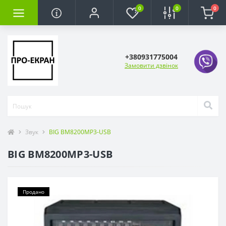
0
0
0
+380931775004
Замовити дзвінок
Звук
BIG BM8200MP3-USB
BIG BM8200MP3-USB
Продано