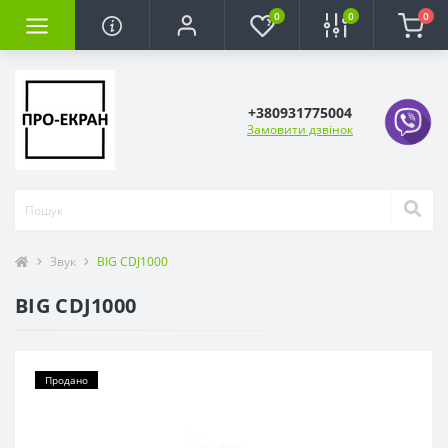
0
0
0
+380931775004
Замовити дзвінок
Звук
BIG CDJ1000
BIG CDJ1000
Продано