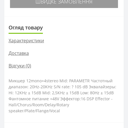
ШВИДКЕ ЗАМОВЛЕННЯ
Огляд товару
Характеристики
Доставка
Відгуки (0)
Микшер 12mono+4stereo Mid: PARAMETR Частотный
диапазон: 20Hz-20KHz S/N rate: ? 105 dB Эквалайзеры:
Hi: 12KHz ± 15dB Mid: 2,5KHz ± 15dB Low: 80Hz ± 15dB
Фантомное питание +48V Эффектор:16 DSP Effector -
Hall/Chorus/Room/Delay/Rotary
speaker/Plate/Flange/Vocal