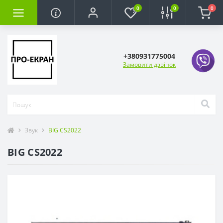
0
0
0
+380931775004
Замовити дзвінок
Звук
BIG CS2022
BIG CS2022